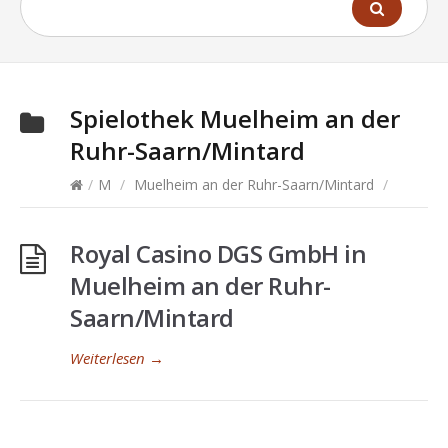
Spielothek
Muelheim an der
Ruhr-Saarn/Mintard
/
M
/
Muelheim an der Ruhr-Saarn/Mintard
/
Royal Casino DGS GmbH in
Muelheim an der Ruhr-
Saarn/Mintard
Weiterlesen
→