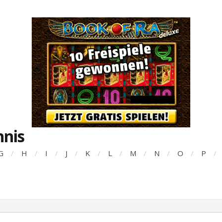
hnis
G
H
I
J
K
L
M
N
O
P