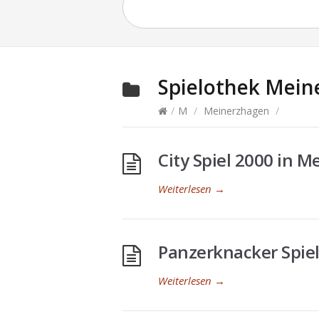
Spielothek
Mein
/
M
/
Meinerzhagen
/
City Spiel 2000 in 
Weiterlesen
→
Panzerknacker Spie
Weiterlesen
→