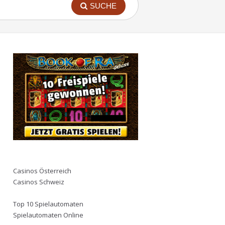
SUCHE
Casinos Österreich
Casinos Schweiz
Top 10 Spielautomaten
Spielautomaten Online