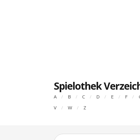
Spielothek Verzeic
A
B
C
D
E
F
V
W
Z