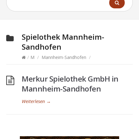
Spielothek
Mannheim-
Sandhofen
/
M
/
Mannheim-Sandhofen
/
Merkur Spielothek GmbH in
Mannheim-Sandhofen
Weiterlesen
→