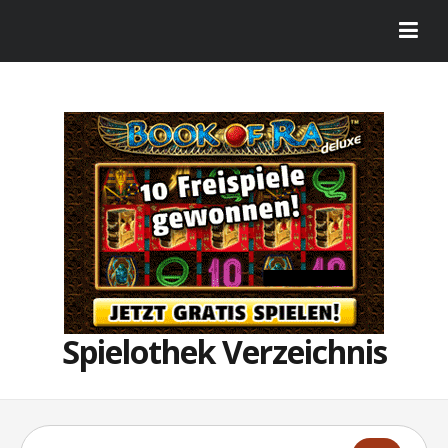
Spielothek Verzeichnis