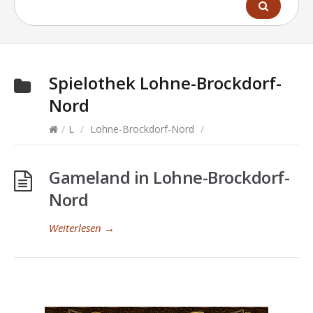
Spielothek
Lohne-Brockdorf-
Nord
/
L
/
Lohne-Brockdorf-Nord
/
Gameland in Lohne-Brockdorf-
Nord
Weiterlesen
→