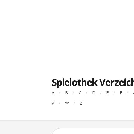
Spielothek Verzeic
A
B
C
D
E
F
V
W
Z