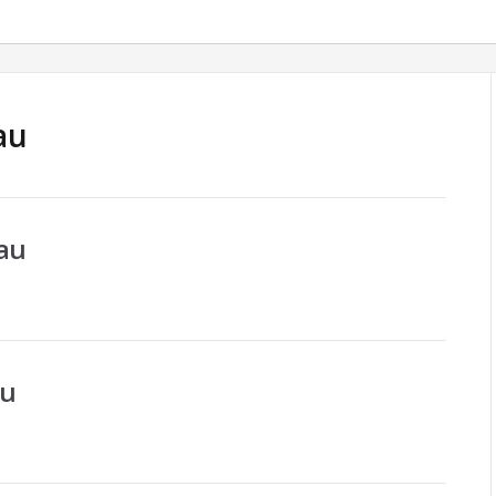
au
au
au