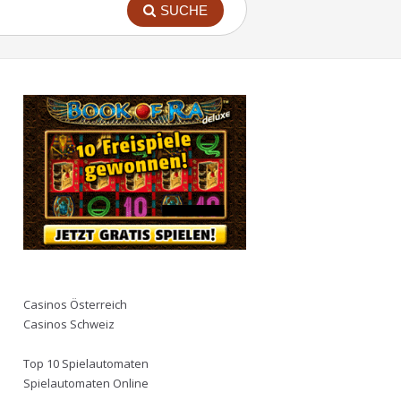
SUCHE
Casinos Österreich
Casinos Schweiz
Top 10 Spielautomaten
Spielautomaten Online