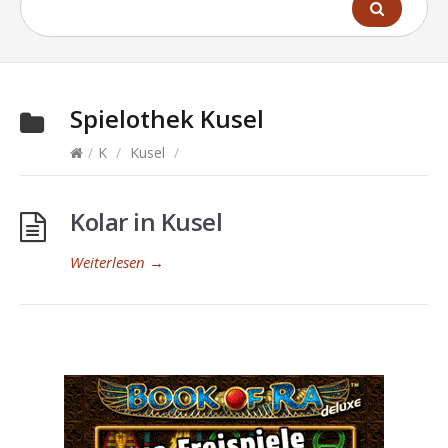
Spielothek
Kusel
/
K
/
Kusel
/
Kolar in Kusel
Weiterlesen
→