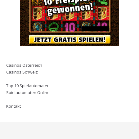
Casinos Österreich
Casinos Schweiz
Top 10 Spielautomaten
Spielautomaten Online
Kontakt