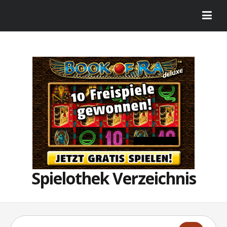
Spielothek Verzeichnis