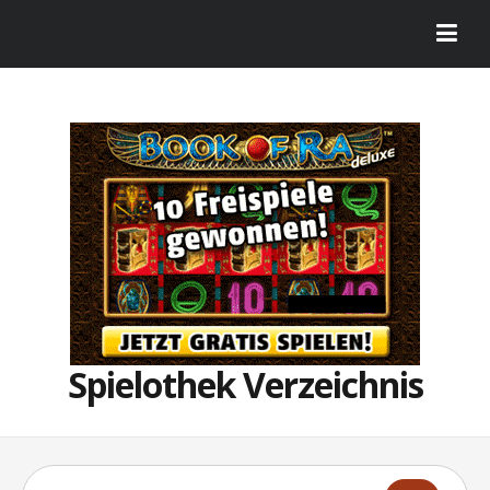
Spielothek Verzeichnis