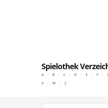
Spielothek Verzeic
A
B
C
D
E
F
V
W
Z