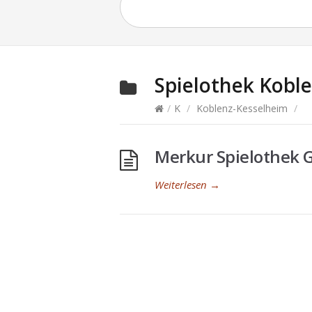
Spielothek
Koble
/
K
/
Koblenz-Kesselheim
/
Merkur Spielothek 
Weiterlesen
→