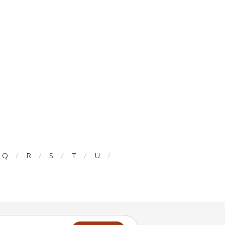
Q
R
S
T
U