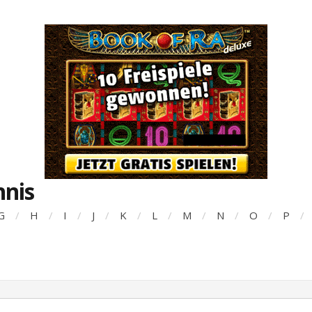
hnis
G
H
I
J
K
L
M
N
O
P