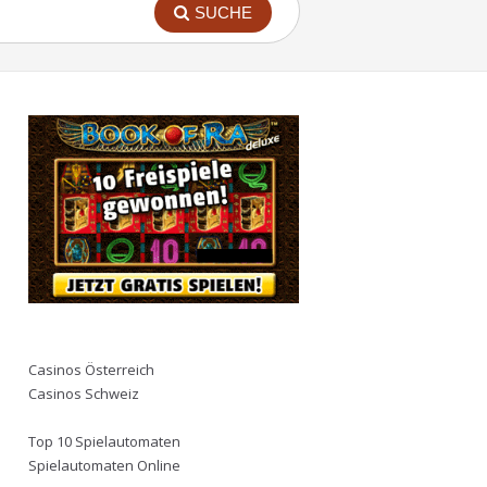
SUCHE
Casinos Österreich
Casinos Schweiz
Top 10 Spielautomaten
Spielautomaten Online