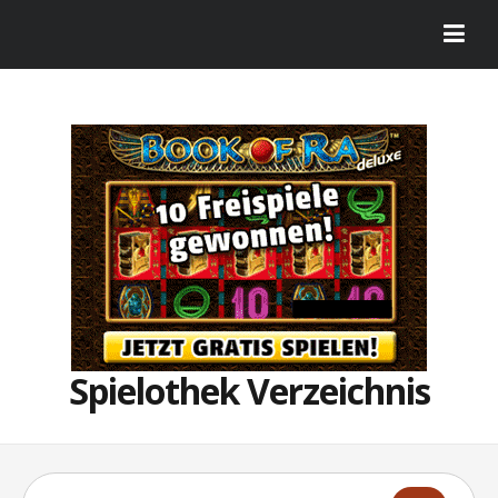
Spielothek Verzeichnis