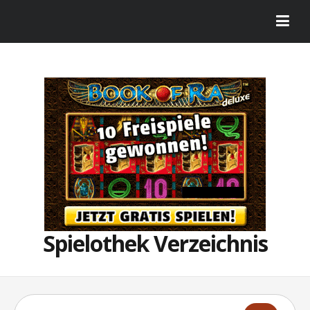
Spielothek Verzeichnis