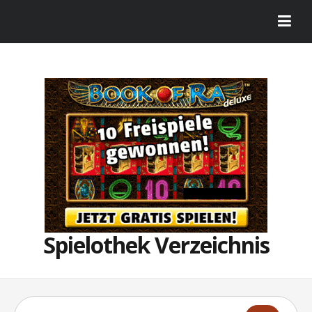
Spielothek Verzeichnis