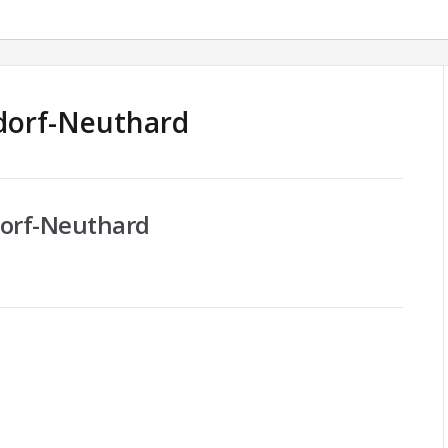
dorf-Neuthard
sdorf-Neuthard