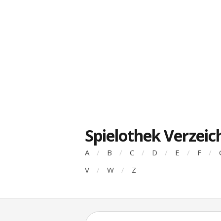
Spielothek Verzeic
A
B
C
D
E
F
V
W
Z