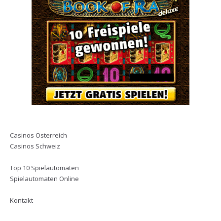
Casinos Österreich
Casinos Schweiz
Top 10 Spielautomaten
Spielautomaten Online
Kontakt