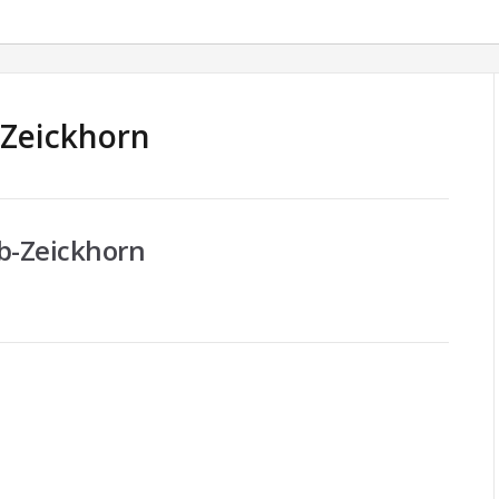
Zeickhorn
b-Zeickhorn