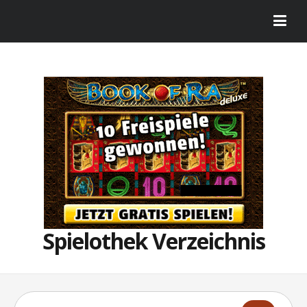
Spielothek Verzeichnis