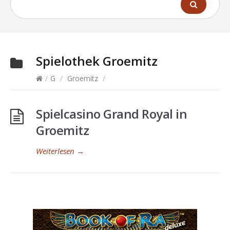
Spielothek
Groemitz
/
G
/
Groemitz
/
Spielcasino Grand Royal in
Groemitz
Weiterlesen
→