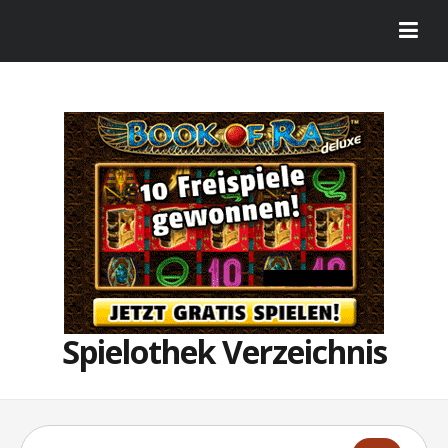
Spielothek Verzeichnis