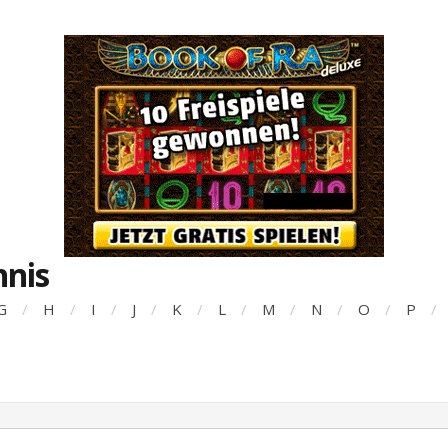
hnis
G
H
I
J
K
L
M
N
O
P