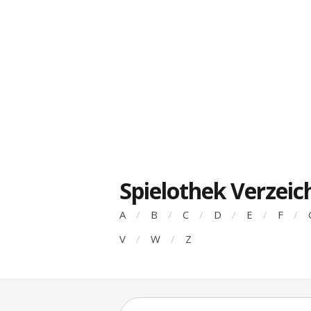
Spielothek Verzeic
A
B
C
D
E
F
V
W
Z