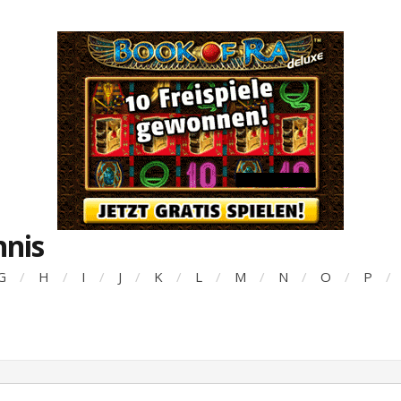
hnis
G
H
I
J
K
L
M
N
O
P