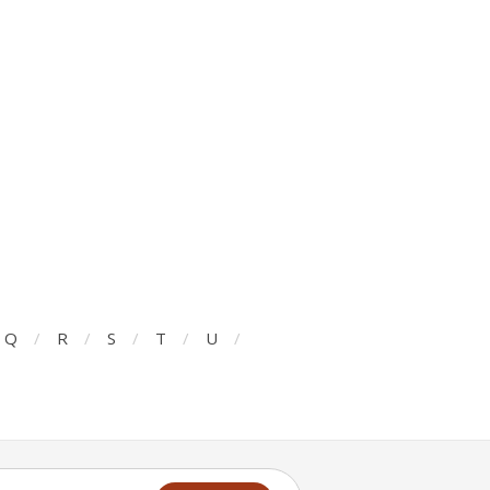
Q
R
S
T
U