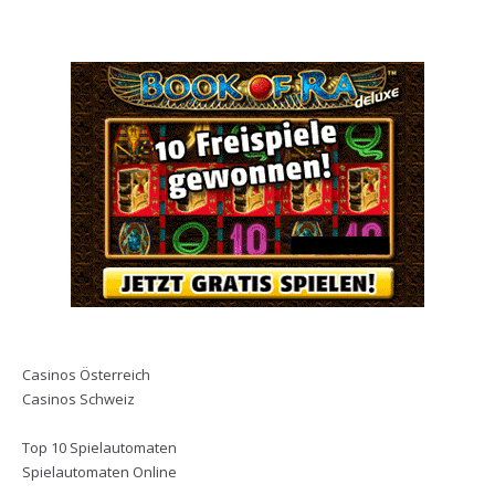
Casinos Österreich
Casinos Schweiz
Top 10 Spielautomaten
Spielautomaten Online