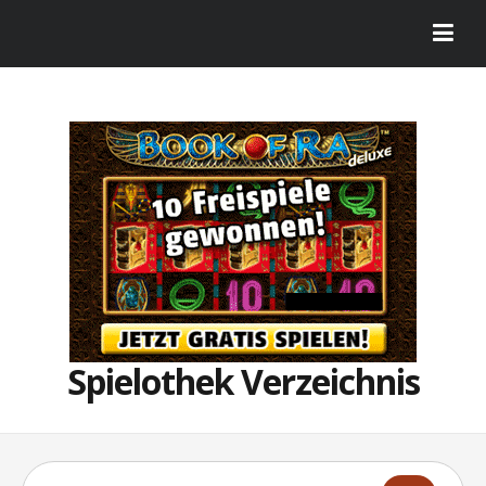
Spielothek Verzeichnis