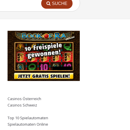
SUCHE
Casinos Österreich
Casinos Schweiz
Top 10 Spielautomaten
Spielautomaten Online