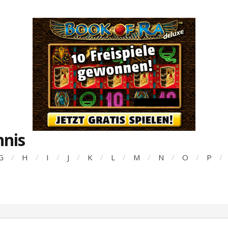
hnis
G
H
I
J
K
L
M
N
O
P