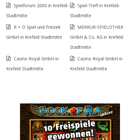
Spielforum 2000 in Krefeld-
Spiel-Treff in Krefeld-
Stadtmitte
Stadtmitte
R + O Spiel und Freizeit
MERKUR-SPIELOTHEK
GmbH in Krefeld-Stadtmitte
GmbH & Co. KG in Krefeld-
Stadtmitte
Casino Royal GmbH in
Casino Royal GmbH in
Krefeld-Stadtmitte
Krefeld-Stadtmitte