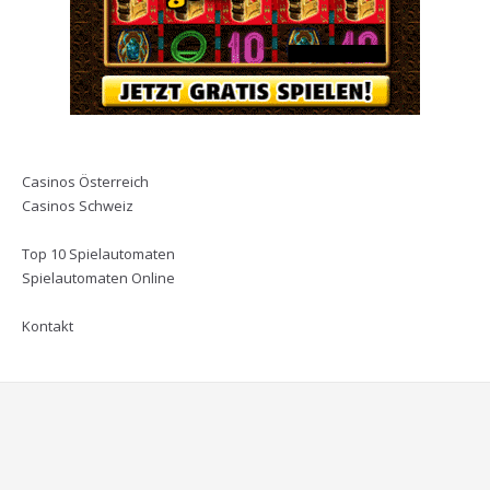
Casinos Österreich
Casinos Schweiz
Top 10 Spielautomaten
Spielautomaten Online
Kontakt