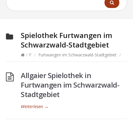
Spielothek
Furtwangen im
Schwarzwald-Stadtgebiet
/
F
/
Furtwangen im Schwarzwald-Stadtgebiet
/
Allgaier Spielothek in
Furtwangen im Schwarzwald-
Stadtgebiet
Weiterlesen
→