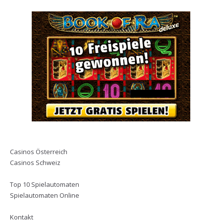
Casinos Österreich
Casinos Schweiz
Top 10 Spielautomaten
Spielautomaten Online
Kontakt