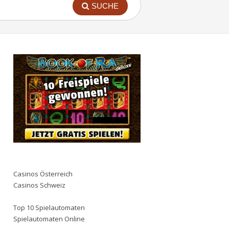
SUCHE
Casinos Österreich
Casinos Schweiz
Top 10 Spielautomaten
Spielautomaten Online