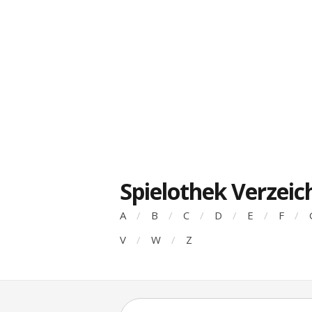
Spielothek Verzeic
A
B
C
D
E
F
V
W
Z