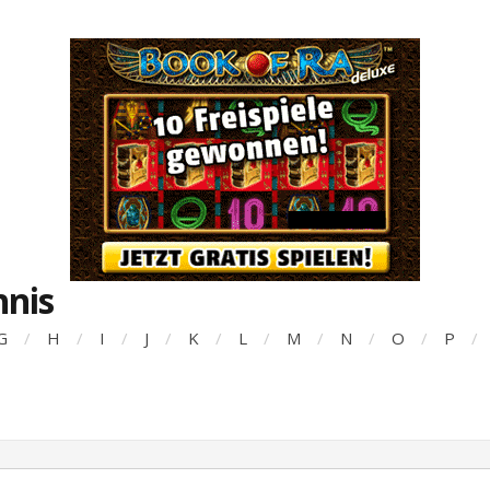
hnis
G
H
I
J
K
L
M
N
O
P