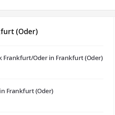
furt (Oder)
k Frankfurt/Oder in Frankfurt (Oder)
n Frankfurt (Oder)