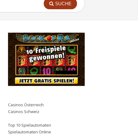
SUCHE
Casinos Österreich
Casinos Schweiz
Top 10 Spielautomaten
Spielautomaten Online