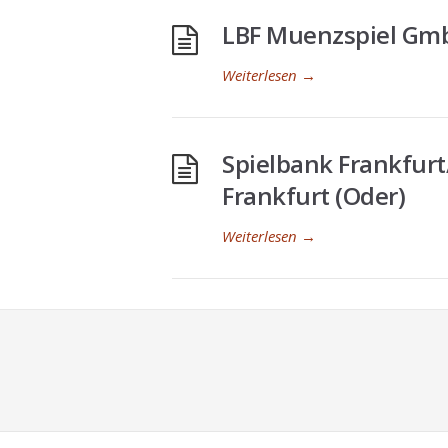
LBF Muenzspiel GmbH
Weiterlesen
→
Spielbank Frankfurt
Frankfurt (Oder)
Weiterlesen
→