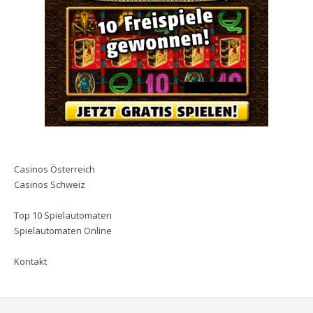
Casinos Österreich
Casinos Schweiz
Top 10 Spielautomaten
Spielautomaten Online
Kontakt