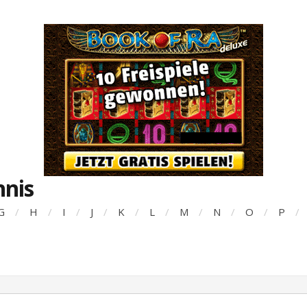
hnis
G
H
I
J
K
L
M
N
O
P