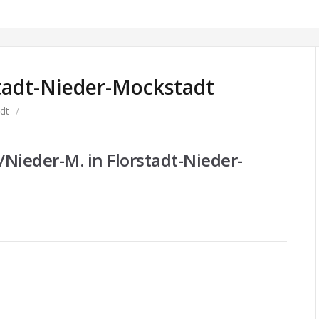
tadt-Nieder-Mockstadt
dt
/
/Nieder-M. in Florstadt-Nieder-