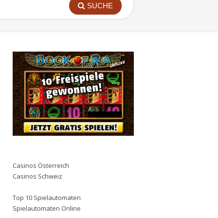
SUCHE
Casinos Österreich
Casinos Schweiz
Top 10 Spielautomaten
Spielautomaten Online