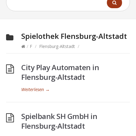
Spielothek
Flensburg-Altstadt
/
F
/
Flensburg-Altstadt
/
City Play Automaten in
Flensburg-Altstadt
Weiterlesen
→
Spielbank SH GmbH in
Flensburg-Altstadt