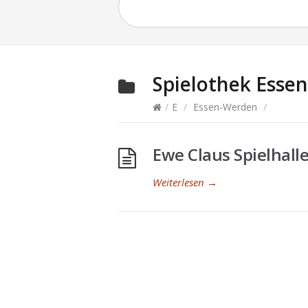
Spielothek
Esse
/
E
/
Essen-Werden
/
Ewe Claus Spielhall
Weiterlesen
→