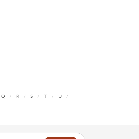
Q
R
S
T
U