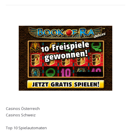
Casinos Österreich
Casinos Schweiz
Top 10 Spielautomaten