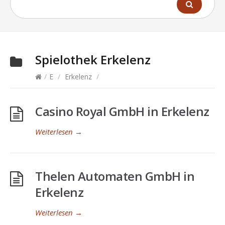
Spielothek
Erkelenz
/
E
/
Erkelenz
/
Casino Royal GmbH in Erkelenz
Weiterlesen
→
Thelen Automaten GmbH in
Erkelenz
Weiterlesen
→