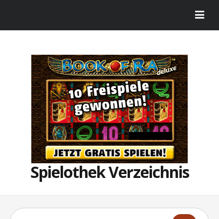
Spielothek Verzeichnis