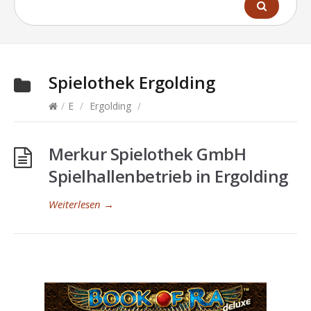
Spielothek
Ergolding
/
E
/
Ergolding
/
Merkur Spielothek GmbH
Spielhallenbetrieb in Ergolding
Weiterlesen
→