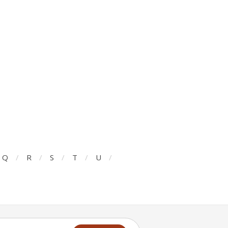
Q
R
S
T
U