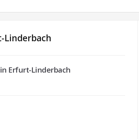
t-Linderbach
in Erfurt-Linderbach