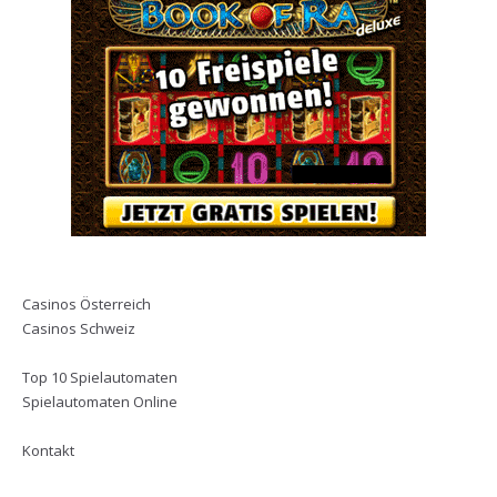
Casinos Österreich
Casinos Schweiz
Top 10 Spielautomaten
Spielautomaten Online
Kontakt