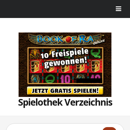
Spielothek Verzeichnis