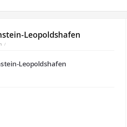
stein-Leopoldshafen
n
/
nstein-Leopoldshafen