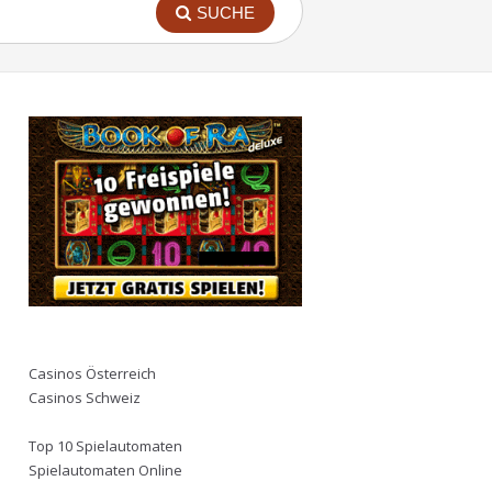
SUCHE
Casinos Österreich
Casinos Schweiz
Top 10 Spielautomaten
Spielautomaten Online