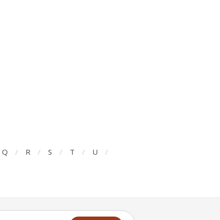
Q
R
S
T
U