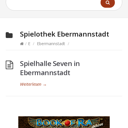
Spielothek
Ebermannstadt
/
E
/
Ebermannstadt
/
Spielhalle Seven in
Ebermannstadt
Weiterlesen
→