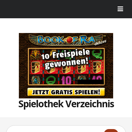
Spielothek Verzeichnis