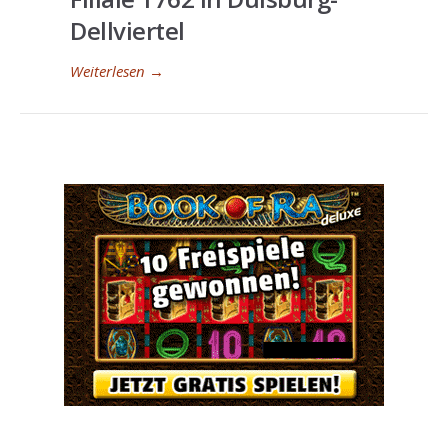
Dellviertel
Weiterlesen
→