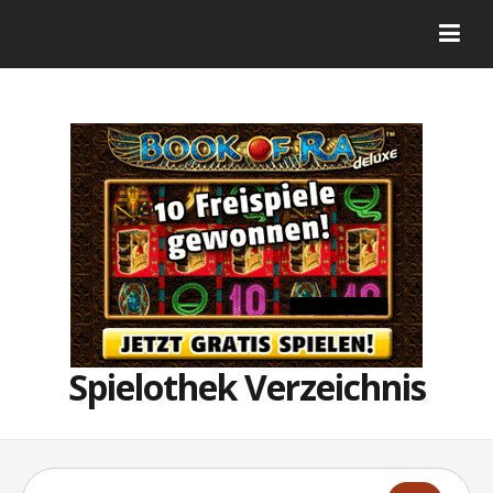
Spielothek Verzeichnis