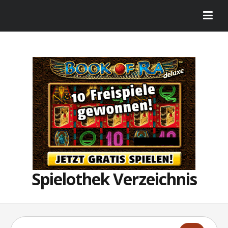
Spielothek Verzeichnis