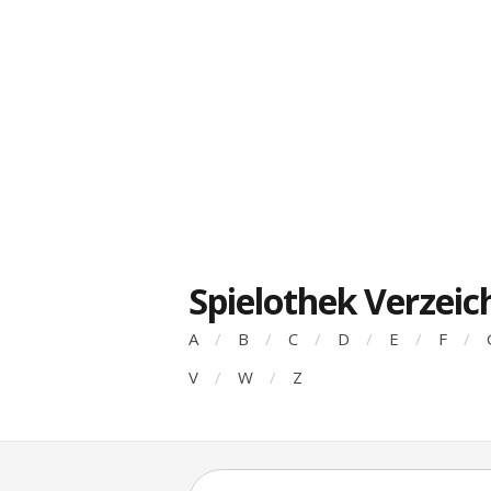
Spielothek Verzeic
A
B
C
D
E
F
V
W
Z