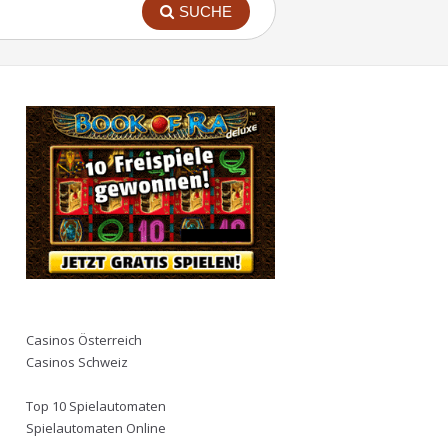
SUCHE
Casinos Österreich
Casinos Schweiz
Top 10 Spielautomaten
Spielautomaten Online