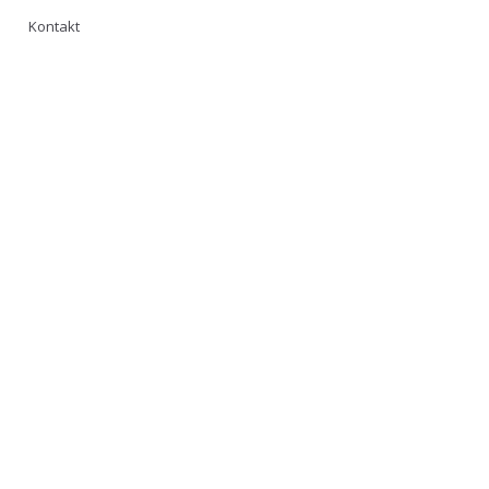
Kontakt