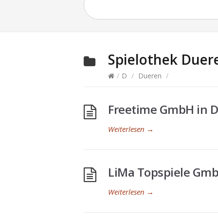
Spielothek
Duer
/
D
/
Dueren
/
Freetime GmbH in 
Weiterlesen
→
LiMa Topspiele Gmb
Weiterlesen
→