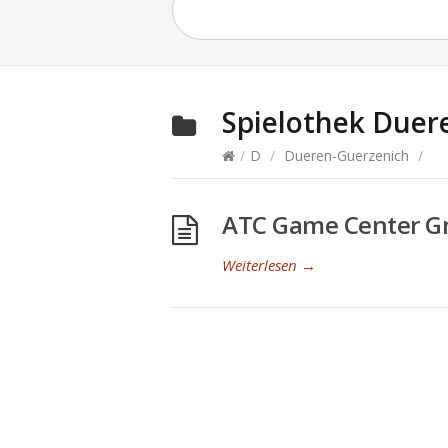
Spielothek
Duer
/
D
/
Dueren-Guerzenich
/
ATC Game Center G
Weiterlesen
→