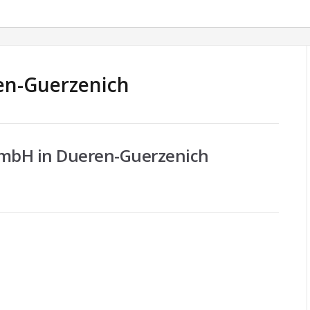
en-Guerzenich
mbH in Dueren-Guerzenich