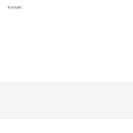
Kontakt