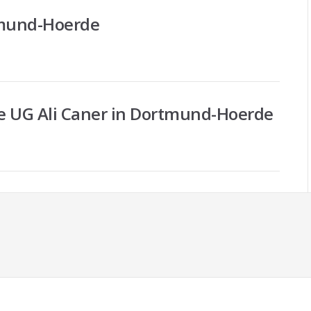
mund-Hoerde
e UG Ali Caner in Dortmund-Hoerde