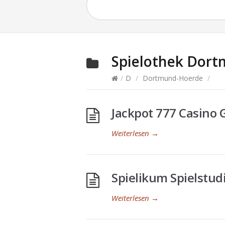
Spielothek
Dort
/
D
/
Dortmund-Hoerde
/
Jackpot 777 Casino
Weiterlesen
→
Spielikum Spielstu
Weiterlesen
→