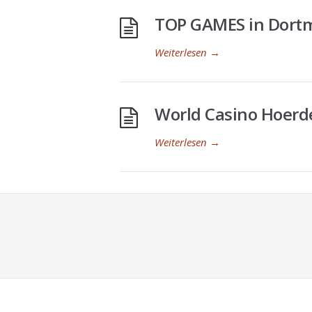
TOP GAMES in Dort
Weiterlesen
→
World Casino Hoerd
Weiterlesen
→