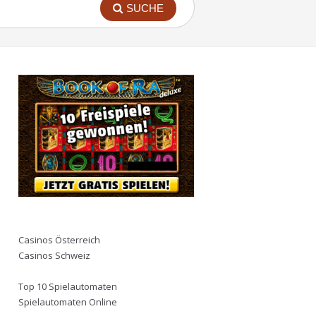
SUCHE
Casinos Österreich
Casinos Schweiz
Top 10 Spielautomaten
Spielautomaten Online