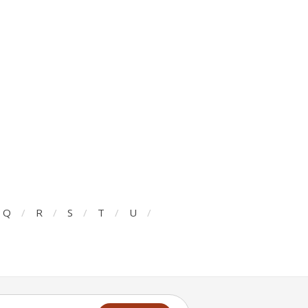
Q
R
S
T
U