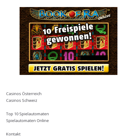
Casinos Österreich
Casinos Schweiz
Top 10 Spielautomaten
Spielautomaten Online
Kontakt