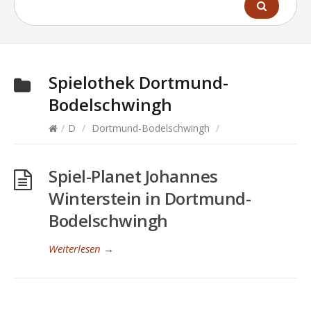
Spielothek
Dortmund-
Bodelschwingh
/
D
/
Dortmund-Bodelschwingh
/
Spiel-Planet Johannes
Winterstein in Dortmund-
Bodelschwingh
Weiterlesen
→