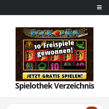
Spielothek Verzeichnis