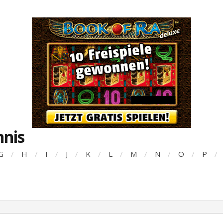
hnis
G
H
I
J
K
L
M
N
O
P