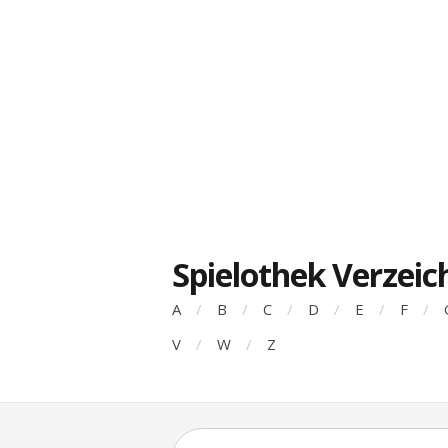
Spielothek Verzeic
A
B
C
D
E
F
V
W
Z