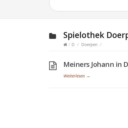
Spielothek
Doer
/
D
/
Doerpen
/
Meiners Johann in 
Weiterlesen
→