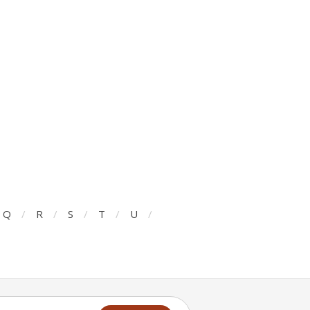
Q
R
S
T
U