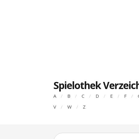
Spielothek Verzeic
A
B
C
D
E
F
V
W
Z