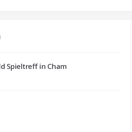
m
 Spieltreff in Cham