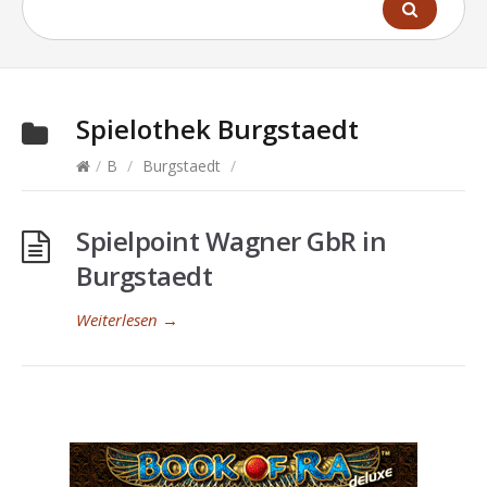
Spielothek
Burgstaedt
/
B
/
Burgstaedt
/
Spielpoint Wagner GbR in
Burgstaedt
Weiterlesen
→