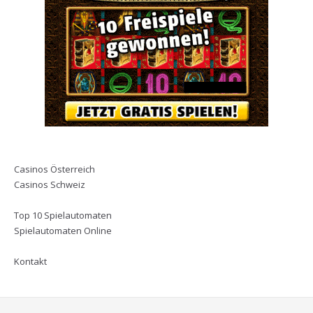
Casinos Österreich
Casinos Schweiz
Top 10 Spielautomaten
Spielautomaten Online
Kontakt