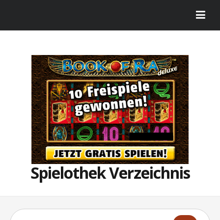
Spielothek Verzeichnis